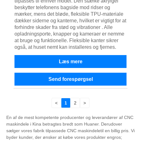
tilpasses til enhver model. Den stærke akrylgel
beskytter telefonens bagside mod ridser og
mærker, mens det bløde, fleksible TPU-materiale
dækker siderne og kanterne, hvilket er vigtigt for at
forhindre skader fra stød og vibrationer . Alle
opladningsporte, knapper og kameraer er nemme
at bruge og funktionelle. Fleksible kanter sikrer
også, at huset nemt kan installeres og fjernes.
Læs mere
Send forespørgsel
<
1
2
>
En af de mest kompetente producenter og leverandører af CNC
maskindele i Kina betragtes bredt som Huaner. Derudover
sælger vores fabrik tilpassede CNC maskindeletil en billig pris. Vi
byder kunder, der ønsker at købe vores produkter engros;