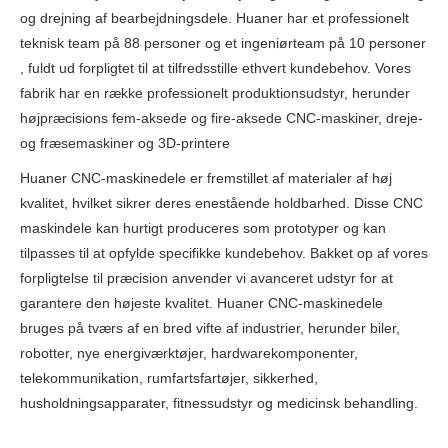
og drejning af bearbejdningsdele. Huaner har et professionelt
teknisk team på 88 personer og et ingeniørteam på 10 personer
, fuldt ud forpligtet til at tilfredsstille ethvert kundebehov. Vores
fabrik har en række professionelt produktionsudstyr, herunder
højpræcisions fem-aksede og fire-aksede CNC-maskiner, dreje-
og fræsemaskiner og 3D-printere
Huaner CNC-maskinedele er fremstillet af materialer af høj
kvalitet, hvilket sikrer deres enestående holdbarhed. Disse CNC
maskindele kan hurtigt produceres som prototyper og kan
tilpasses til at opfylde specifikke kundebehov. Bakket op af vores
forpligtelse til præcision anvender vi avanceret udstyr for at
garantere den højeste kvalitet. Huaner CNC-maskinedele
bruges på tværs af en bred vifte af industrier, herunder biler,
robotter, nye energiværktøjer, hardwarekomponenter,
telekommunikation, rumfartsfartøjer, sikkerhed,
husholdningsapparater, fitnessudstyr og medicinsk behandling.