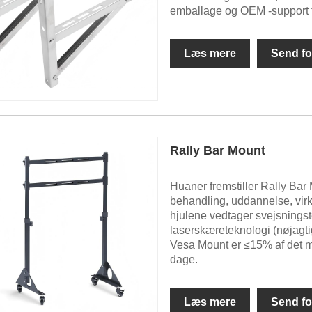
emballage og OEM -support 
Læs mere
Send fo
Rally Bar Mount
Huaner fremstiller Rally Bar 
behandling, uddannelse, vir
hjulene vedtager svejsnings
laserskæreteknologi (nøjagti
Vesa Mount er ≤15% af det m
dage.‌
Læs mere
Send fo