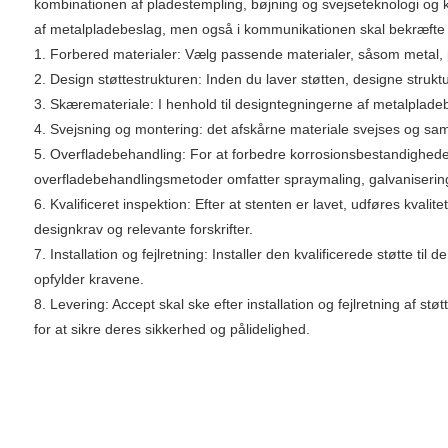
kombinationen af ​​pladestempling, bøjning og svejseteknologi og k
af metalpladebeslag, men også i kommunikationen skal bekræfte 
1. Forbered materialer: Vælg passende materialer, såsom metal, pla
2. Design støttestrukturen: Inden du laver støtten, designe struktur
3. Skæremateriale: I henhold til designtegningerne af metalplade
4. Svejsning og montering: det afskårne materiale svejses og samles
5. Overfladebehandling: For at forbedre korrosionsbestandigheden
overfladebehandlingsmetoder omfatter spraymaling, galvanisering
6. Kvalificeret inspektion: Efter at stenten er lavet, udføres kva
designkrav og relevante forskrifter.
7. Installation og fejlretning: Installer den kvalificerede støtte ti
opfylder kravene.
8. Levering: Accept skal ske efter installation og fejlretning af 
for at sikre deres sikkerhed og pålidelighed.