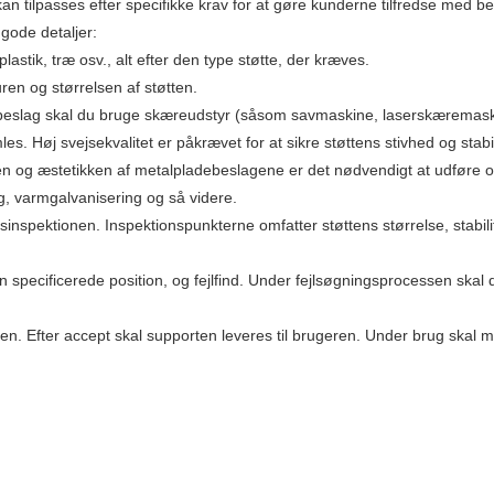
an tilpasses efter specifikke krav for at gøre kunderne tilfredse med be
gode detaljer:
stik, træ osv., alt efter den type støtte, der kræves.
en og størrelsen af ​​støtten.
beslag skal du bruge skæreudstyr (såsom savmaskine, laserskæremaskine
. Høj svejsekvalitet er påkrævet for at sikre støttens stivhed og stabil
 og æstetikken af ​​metalpladebeslagene er det nødvendigt at udføre o
, varmgalvanisering og så videre.
litetsinspektionen. Inspektionspunkterne omfatter støttens størrelse, sta
l den specificerede position, og fejlfind. Under fejlsøgningsprocessen skal
støtten. Efter accept skal supporten leveres til brugeren. Under brug sk