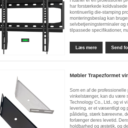
Huaner er en professionel 
har forstærkede koldvalsede 
kontinuerlig die-stamping pro
monteringsbeslag kan bruges t
selvbetjeningsterminaler og
tilpassede specifikationer, ma
Læs mere
Send fo
Møbler Trapezformet vi
Som en af ​​de professionelle
vinkelstænger, kan du være 
Technology Co., Ltd., og vi vi
levering. er et væsentligt og 
pålidelig, stærk bæreevne, der
forlænger deres levetid. Den
holdbarhed og æstetik, og den