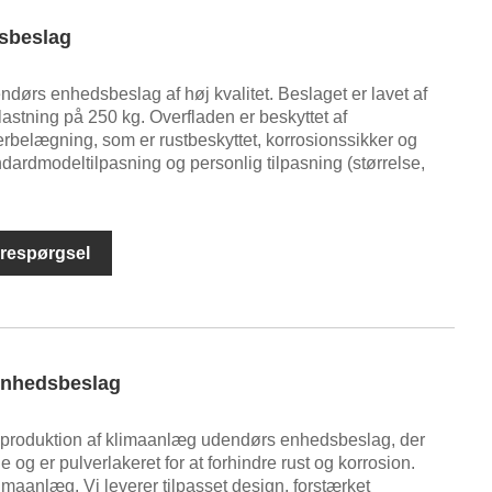
sbeslag
ndørs enhedsbeslag af høj kvalitet. Beslaget er lavet af
astning på 250 kg. Overfladen er beskyttet af
rbelægning, som er rustbeskyttet, korrosionssikker og
ndardmodeltilpasning og personlig tilpasning (størrelse,
respørgsel
enhedsbeslag
il produktion af klimaanlæg udendørs enhedsbeslag, der
de og er pulverlakeret for at forhindre rust og korrosion.
limaanlæg. Vi leverer tilpasset design, forstærket