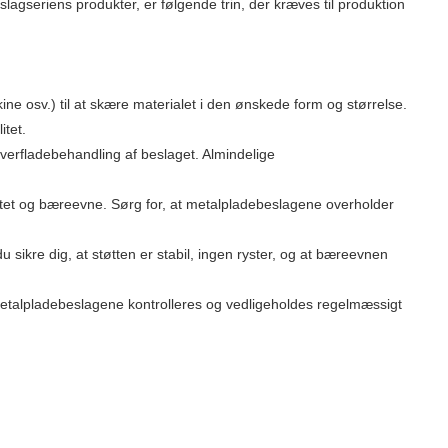
slagseriens produkter, er følgende trin, der kræves til produktion
 osv.) til at skære materialet i den ønskede form og størrelse.
itet.
verfladebehandling af beslaget. Almindelige
bilitet og bæreevne. Sørg for, at metalpladebeslagene overholder
 du sikre dig, at støtten er stabil, ingen ryster, og at bæreevnen
al metalpladebeslagene kontrolleres og vedligeholdes regelmæssigt