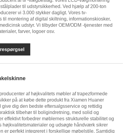
producent af tv -vægbeslag. Vores LCD-vægmontering
stålplader til udstyrsikkerhed. Ved hjælp af 200-ton
ducerer vi 3.000 stykker dagligt. Vores tv-
il montering af digital skiltning, informationskiosker,
 medicinsk udstyr. Vi tilbyder OEM/ODM -tjenester med
terialer, farver, logoer osv.
respørgsel
nkelskinne
 producenter af højkvalitets møbler af trapezformede
sikker på at købe dette produkt fra Xiamen Huaner
l give dig den bedste eftersalgsservice og rettidig
praktisk tilbehør til boligindretning, med solid og
 effektivt forbedrer møblernes strukturelle stabilitet og
s højkvalitetsmaterialer og udsøgte håndværk sikrer
 er perfekt integreret i forskellige møbelstile. Samtidig