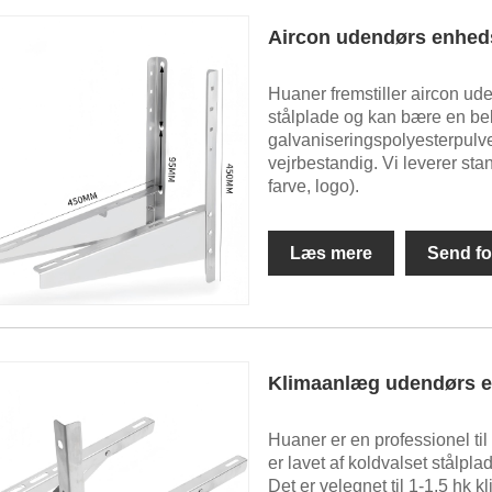
Aircon udendørs enhed
Huaner fremstiller aircon ude
stålplade og kan bære en bel
galvaniseringspolyesterpulve
vejrbestandig. Vi leverer sta
farve, logo).
Læs mere
Send fo
Klimaanlæg udendørs 
Huaner er en professionel t
er lavet af koldvalset stålpla
Det er velegnet til 1-1,5 hk k