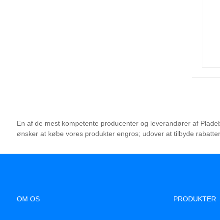
En af de mest kompetente producenter og leverandører af Pladebes
ønsker at købe vores produkter engros; udover at tilbyde rabatter t
OM OS
PRODUKTER