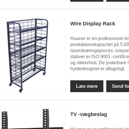
Wire Display Rack
Huaner er en professionel le
produktionskapacitet på 5.0
laserskæringsproces, svejse
stativer er ISO 9001 -certifice
og sikkerhed. De justerbare 
hyldedesignet er aftageligt.
Læs mere
Send fo
TV -vægbeslag