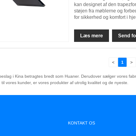
kan designet af den trapezfo
støjen fra møblerne og forbedr
for sikkerhed og komfort i h
Læs mere
Send fo
<
1
>
lag i Kina betragtes bredt som Huaner. Derudover sælger vores fabrik t
il vores kunder, er vores produkter af utrolig kvalitet og de nyeste.
KONTAKT OS