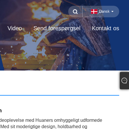
Dansk
Video
Send forespørgsel
Kontakt os
n
ddeoplevelse med Huaners omhyggeligt udformede
. Med sit moderigtige design, holdbarhed og