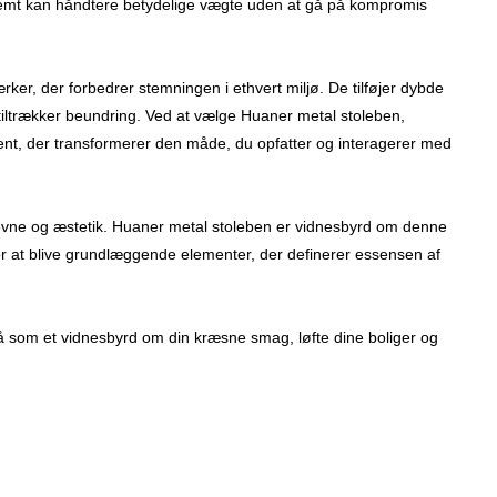
nemt kan håndtere betydelige vægte uden at gå på kompromis
er, der forbedrer stemningen i ethvert miljø. De tilføjer dybde
 tiltrækker beundring. Ved at vælge Huaner metal stoleben,
ement, der transformerer den måde, du opfatter og interagerer med
deevne og æstetik. Huaner metal stoleben er vidnesbyrd om denne
 at blive grundlæggende elementer, der definerer essensen af ​​
å som et vidnesbyrd om din kræsne smag, løfte dine boliger og