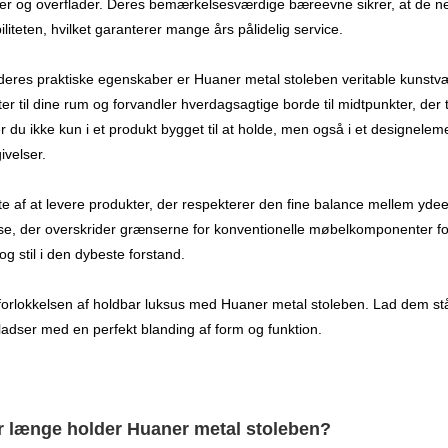
er og overflader. Deres bemærkelsesværdige bæreevne sikrer, at de 
liteten, hvilket garanterer mange års pålidelig service.
deres praktiske egenskaber er Huaner metal stoleben veritable kunstværk
er til dine rum og forvandler hverdagsagtige borde til midtpunkter, der
er du ikke kun i et produkt bygget til at holde, men også i et designel
ivelser.
olte af at levere produkter, der respekterer den fine balance mellem y
else, der overskrider grænserne for konventionelle møbelkomponenter for
t og stil i den dybeste forstand.
orlokkelsen af ​​holdbar luksus med Huaner metal stoleben. Lad dem st
ladser med en perfekt blanding af form og funktion.
r længe holder Huaner metal stoleben?