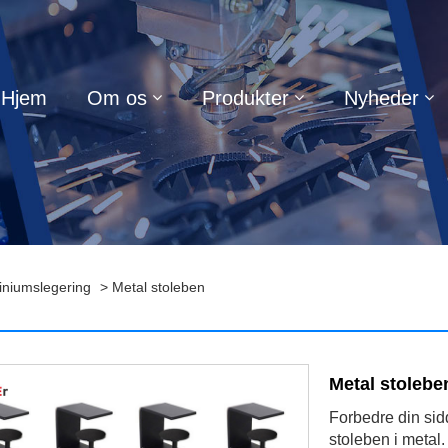
Hjem
Om os
Produkter
Nyheder
iniumslegering
> Metal stoleben
Metal stolebe
Forbedre din si
stoleben i metal