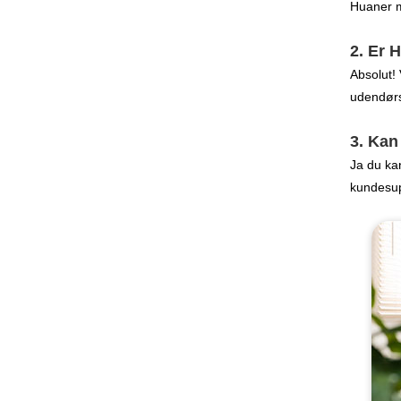
Huaner me
2. Er 
Absolut! 
udendørs
3. Kan
Ja du kan
kundesup