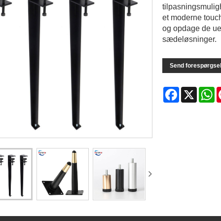
tilpasningsmuligh
et moderne touch
og opdage de ue
sædeløsninger.
Send forespørgse
Facebook
X
W