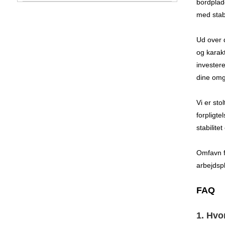
bordplad
med stabi
Ud over 
og karakt
invester
dine omg
Vi er st
forpligt
stabilite
Omfavn f
arbejdsp
FAQ
1. Hvo