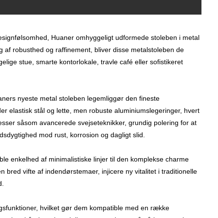
g designfølsomhed, Huaner omhyggeligt udformede stoleben i metal
g af robusthed og raffinement, bliver disse metalstoleben de
lige stue, smarte kontorlokale, travle café eller sofistikeret
aners nyeste metal stoleben legemliggør den fineste
r elastisk stål og lette, men robuste aluminiumslegeringer, hvert
esser såsom avancerede svejseteknikker, grundig polering for at
dsdygtighed mod rust, korrosion og dagligt slid.
ble enkelhed af minimalistiske linjer til den komplekse charme
red vifte af indendørstemaer, injicere ny vitalitet i traditionelle
d.
ingsfunktioner, hvilket gør dem kompatible med en række