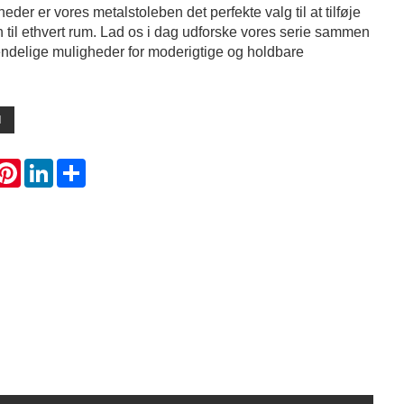
eder er vores metalstoleben det perfekte valg til at tilføje
 til ethvert rum. Lad os i dag udforske vores serie sammen
ndelige muligheder for moderigtige og holdbare
l
hatsApp
Pinterest
LinkedIn
Share