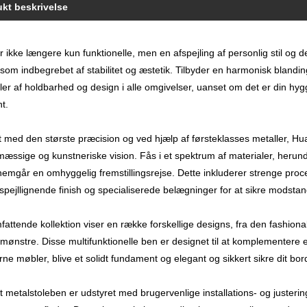
kt beskrivelse
r ikke længere kun funktionelle, men en afspejling af personlig stil o
som indbegrebet af stabilitet og æstetik. Tilbyder en harmonisk blandin
ler af holdbarhed og design i alle omgivelser, uanset om det er din hygge
t.
 med den største præcision og ved hjælp af førsteklasses metaller, Hu
æssige og kunstneriske vision. Fås i et spektrum af materialer, herunde
emgår en omhyggelig fremstillingsrejse. Dette inkluderer strenge proc
spejllignende finish og specialiserede belægninger for at sikre modstan
attende kollektion viser en række forskellige designs, fra den fashiona
mønstre. Disse multifunktionelle ben er designet til at komplementere en b
e møbler, blive et solidt fundament og elegant og sikkert sikre dit bor
t metalstoleben er udstyret med brugervenlige installations- og juster