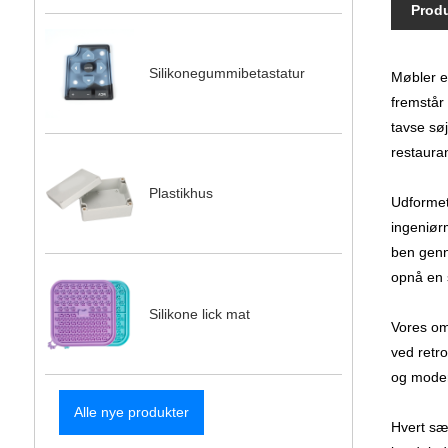
Produ
Silikonegummibetastatur
Møbler e
fremstår 
tavse søj
restauran
Plastikhus
Udformet
ingeniørm
ben genn
opnå en 
Silikone lick mat
Vores omf
ved retro
og modern
Alle nye produkter
Hvert sæ