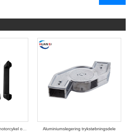
Udstøbning af aluminium til motorcykel og cykeldele
Aluminiumslegering trykstøbningsdele