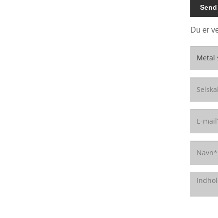
Send
Du er ve