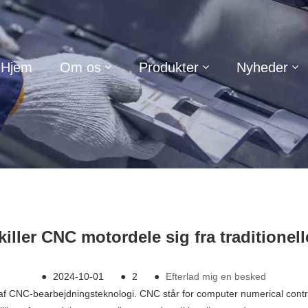
Hjem
Om os
Produkter
Nyheder
iller CNC motordele sig fra traditionel
●
2024-10-01
●
2
●
Efterlad mig en besked
lp af CNC-bearbejdningsteknologi. CNC står for computer numerical cont