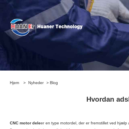
Hjem
>
Nyheder
>
Blog
Hvordan adsk
CNC motor dele
er en type motordel, der er fremstillet ved hjæ