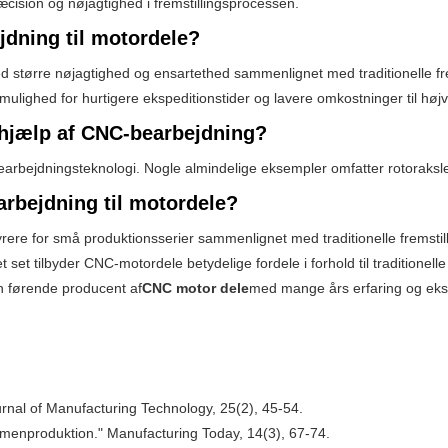
cision og nøjagtighed i fremstillingsprocessen.
jdning til motordele?
tørre nøjagtighed og ensartethed sammenlignet med traditionelle fremst
ulighed for hurtigere ekspeditionstider og lavere omkostninger til hø
d hjælp af CNC-bearbejdning?
rbejdningsteknologi. Nogle almindelige eksempler omfatter rotoraksler,
rbejdning til motordele?
rere for små produktionsserier sammenlignet med traditionelle fremst
set tilbyder CNC-motordele betydelige fordele i forhold til traditionell
n førende producent af
CNC motor dele
med mange års erfaring og eksp
urnal of Manufacturing Technology, 25(2), 45-54.
umenproduktion." Manufacturing Today, 14(3), 67-74.