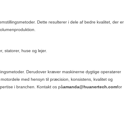
illingsmetoder. Dette resulterer i dele af bedre kvalitet, der er
jvolumenproduktion.
 statorer, huse og lejer.
illingsmetoder. Derudover kræver maskinerne dygtige operatører
e motordele med hensyn til præcision, konsistens, kvalitet og
ertise i branchen. Kontakt os på
amanda@huanertech.com
for