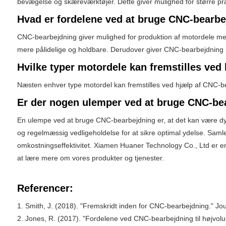
bevægelse og skæreværktøjer. Dette giver mulighed for større præ
Hvad er fordelene ved at bruge CNC-bearbe
CNC-bearbejdning giver mulighed for produktion af motordele med s
mere pålidelige og holdbare. Derudover giver CNC-bearbejdning m
Hvilke typer motordele kan fremstilles ve
Næsten enhver type motordel kan fremstilles ved hjælp af CNC-bea
Er der nogen ulemper ved at bruge CNC-bea
En ulempe ved at bruge CNC-bearbejdning er, at det kan være dy
og regelmæssig vedligeholdelse for at sikre optimal ydelse. Samlet 
omkostningseffektivitet. Xiamen Huaner Technology Co., Ltd er e
at lære mere om vores produkter og tjenester.
Referencer:
1. Smith, J. (2018). "Fremskridt inden for CNC-bearbejdning." Jo
2. Jones, R. (2017). "Fordelene ved CNC-bearbejdning til højvol