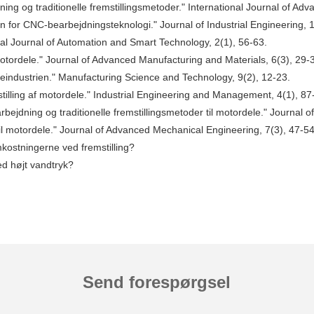
g og traditionelle fremstillingsmetoder." International Journal of Adv
en for CNC-bearbejdningsteknologi." Journal of Industrial Engineering, 
nal Journal of Automation and Smart Technology, 2(1), 56-63.
motordele." Journal of Advanced Manufacturing and Materials, 6(3), 29-
eindustrien." Manufacturing Science and Technology, 9(2), 12-23.
stilling af motordele." Industrial Engineering and Management, 4(1), 87
jdning og traditionelle fremstillingsmetoder til motordele." Journal o
l motordele." Journal of Advanced Mechanical Engineering, 7(3), 47-54
ostningerne ved fremstilling?
ed højt vandtryk?
Send forespørgsel