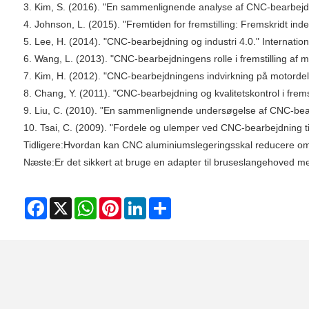
3. Kim, S. (2016). "En sammenlignende analyse af CNC-bearbejdnin
4. Johnson, L. (2015). "Fremtiden for fremstilling: Fremskridt ind
5. Lee, H. (2014). "CNC-bearbejdning og industri 4.0." Internatio
6. Wang, L. (2013). "CNC-bearbejdningens rolle i fremstilling af 
7. Kim, H. (2012). "CNC-bearbejdningens indvirkning på motordel
8. Chang, Y. (2011). "CNC-bearbejdning og kvalitetskontrol i frem
9. Liu, C. (2010). "En sammenlignende undersøgelse af CNC-bearbe
10. Tsai, C. (2009). "Fordele og ulemper ved CNC-bearbejdning ti
Tidligere:
Hvordan kan CNC aluminiumslegeringsskal reducere omk
Næste:
Er det sikkert at bruge en adapter til bruseslangehoved m
Facebook
X
WhatsApp
Pinterest
LinkedIn
Share