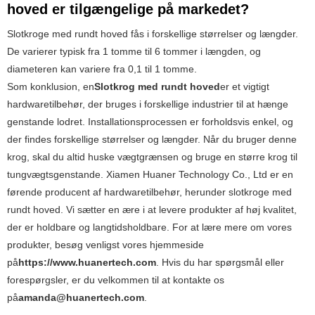
hoved er tilgængelige på markedet?
Slotkroge med rundt hoved fås i forskellige størrelser og længder.
De varierer typisk fra 1 tomme til 6 tommer i længden, og
diameteren kan variere fra 0,1 til 1 tomme.
Som konklusion, en
Slotkrog med rundt hoved
er et vigtigt
hardwaretilbehør, der bruges i forskellige industrier til at hænge
genstande lodret. Installationsprocessen er forholdsvis enkel, og
der findes forskellige størrelser og længder. Når du bruger denne
krog, skal du altid huske vægtgrænsen og bruge en større krog til
tungvægtsgenstande. Xiamen Huaner Technology Co., Ltd er en
førende producent af hardwaretilbehør, herunder slotkroge med
rundt hoved. Vi sætter en ære i at levere produkter af høj kvalitet,
der er holdbare og langtidsholdbare. For at lære mere om vores
produkter, besøg venligst vores hjemmeside
på
https://www.huanertech.com
. Hvis du har spørgsmål eller
forespørgsler, er du velkommen til at kontakte os
på
amanda@huanertech.com
.