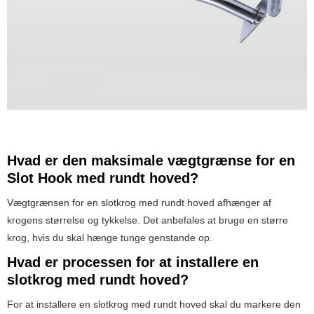
Hvad er den maksimale vægtgrænse for en
Slot Hook med rundt hoved?
Vægtgrænsen for en slotkrog med rundt hoved afhænger af
krogens størrelse og tykkelse. Det anbefales at bruge en større
krog, hvis du skal hænge tunge genstande op.
Hvad er processen for at installere en
slotkrog med rundt hoved?
For at installere en slotkrog med rundt hoved skal du markere den