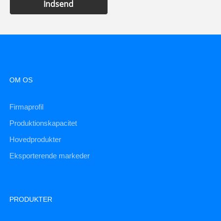
Indsend
OM OS
Firmaprofil
Produktionskapacitet
Hovedprodukter
Eksporterende markeder
PRODUKTER