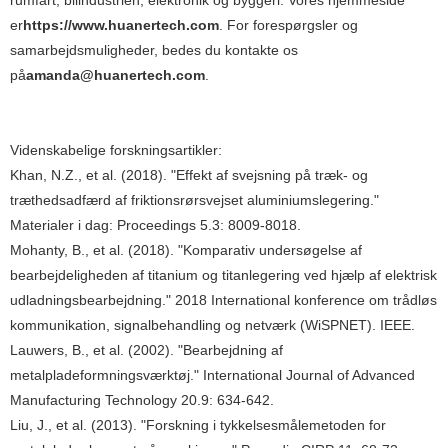
er
https://www.huanertech.com
. For forespørgsler og
samarbejdsmuligheder, bedes du kontakte os
på
amanda@huanertech.com
.
Videnskabelige forskningsartikler:
Khan, N.Z., et al. (2018). "Effekt af svejsning på træk- og
træthedsadfærd af friktionsrørsvejset aluminiumslegering."
Materialer i dag: Proceedings 5.3: 8009-8018.
Mohanty, B., et al. (2018). "Komparativ undersøgelse af
bearbejdeligheden af ​​titanium og titanlegering ved hjælp af elektrisk
udladningsbearbejdning." 2018 International konference om trådløs
kommunikation, signalbehandling og netværk (WiSPNET). IEEE.
Lauwers, B., et al. (2002). "Bearbejdning af
metalpladeformningsværktøj." International Journal of Advanced
Manufacturing Technology 20.9: 634-642.
Liu, J., et al. (2013). "Forskning i tykkelsesmålemetoden for