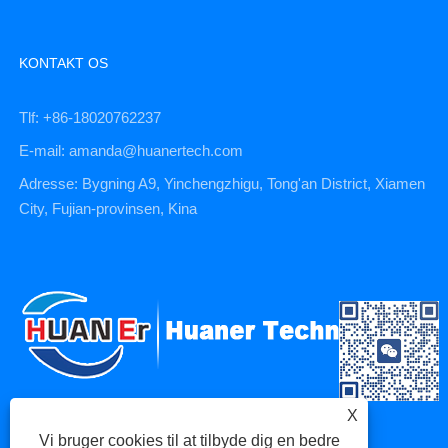
KONTAKT OS
Tlf: +86-18020762237
E-mail: amanda@huanertech.com
Adresse: Bygning A9, Yinchengzhigu, Tong'an District, Xiamen
City, Fujian-provinsen, Kina
X
Vi bruger cookies til at tilbyde dig en bedre