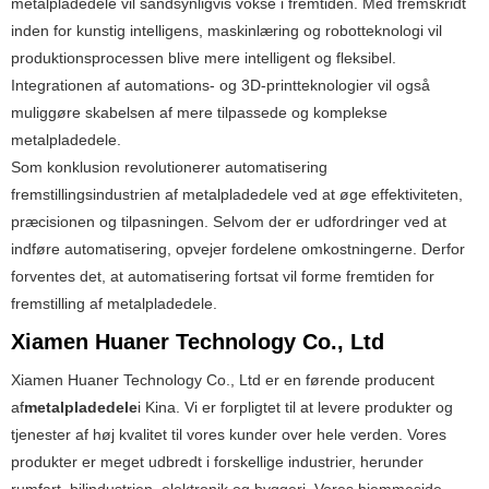
metalpladedele vil sandsynligvis vokse i fremtiden. Med fremskridt
inden for kunstig intelligens, maskinlæring og robotteknologi vil
produktionsprocessen blive mere intelligent og fleksibel.
Integrationen af ​​automations- og 3D-printteknologier vil også
muliggøre skabelsen af ​​mere tilpassede og komplekse
metalpladedele.
Som konklusion revolutionerer automatisering
fremstillingsindustrien af ​​metalpladedele ved at øge effektiviteten,
præcisionen og tilpasningen. Selvom der er udfordringer ved at
indføre automatisering, opvejer fordelene omkostningerne. Derfor
forventes det, at automatisering fortsat vil forme fremtiden for
fremstilling af metalpladedele.
Xiamen Huaner Technology Co., Ltd
Xiamen Huaner Technology Co., Ltd er en førende producent
af
metalpladedele
i Kina. Vi er forpligtet til at levere produkter og
tjenester af høj kvalitet til vores kunder over hele verden. Vores
produkter er meget udbredt i forskellige industrier, herunder
rumfart, bilindustrien, elektronik og byggeri. Vores hjemmeside