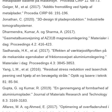
metalplader baseret på maskinsyn." Procedia CIRP 11: 68-73.
Geiger, M., et al. (2017). "Additiv fremstilling ved hjælp af
metalplader." Procedia CIRP 66: 191-196.
Jonathan, C. (2020). "3D-design til pladeproduktion." Industrielle
tomografisystemer.
Dharmendra, Kumar, A. og Sharma, A. (2017).
"Gasmetalbuesvejsning af AZ31B magnesiumlegering." Materialer i
dag: Proceedings 4.2: 416-423.
Sadhanala, H.K., et al. (2017). "Effekten af ​​værktøjsstiftprofilen på
de mekaniske egenskaber af friktionssvejset aluminiumslegering."
Materialer i dag: Proceedings 4.3: 3845-3853.
Yang, L.M., et al. (2016). "Residual stress reduktion ved laserchok
peening ved hjælp af en bevægelig stråle." Optik og lasere i teknik
81: 85-94.
Gupta, G. og Kumar, R. (2019). "En gennemgang af formbarhed af
aluminiumsplader." Journal of Materials Research and Technology
8.3: 3169-3183.
Alfares, M. A. og Ahmed, E. (2017). "Optimering af overfladeruhed i