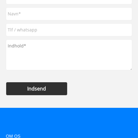
Indsend
OM OS