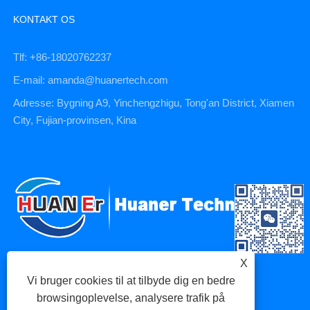
KONTAKT OS
Tlf: +86-18020762237
E-mail: amanda@huanertech.com
Adresse: Bygning A9, Yinchengzhigu, Tong'an District, Xiamen
City, Fujian-provinsen, Kina
X
Vi bruger cookies til at tilbyde dig en bedre
browsingoplevelse, analysere trafik på