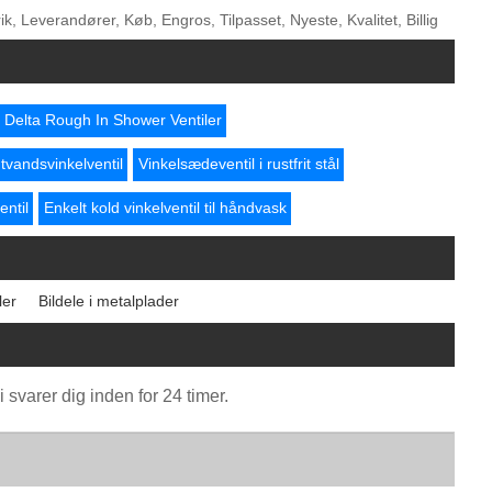
ik, Leverandører, Køb, Engros, Tilpasset, Nyeste, Kvalitet, Billig
Delta Rough In Shower Ventiler
tvandsvinkelventil
Vinkelsædeventil i rustfrit stål
entil
Enkelt kold vinkelventil til håndvask
ler
Bildele i metalplader
 svarer dig inden for 24 timer.