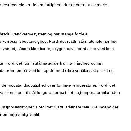
r reservedele, er det en mulighed, der er værd at overveje.
t udbredt i vandvarmesystem og har mange fordele.
 korrosionsbestandighed. Fordi det rustfri stålmateriale har høj
i vandet, såsom kloridioner, oxygen osv., for at sikre ventilens
rke. Fordi det rustfri stålmateriale har høj hårdhed og høj
vandstrømmen på ventilen og dermed sikre ventilens stabilitet og
gende modstandsdygtighed over for høje temperaturer. Fordi det
entilen i rustfrit stål fungere normalt i et højtemperaturmiljø uden
 miljøpræstationer. Fordi det rustfri stålmateriale ikke indeholder
r en miljøvenlig ventil.