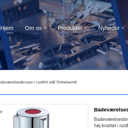
Hjem
Om os
Produkter
Nyheder
eværelsesbruser i rustfrit stål Vinkelventil
Badeværelsesbr
Badeværelsesbruse
høj kvalitet i ru