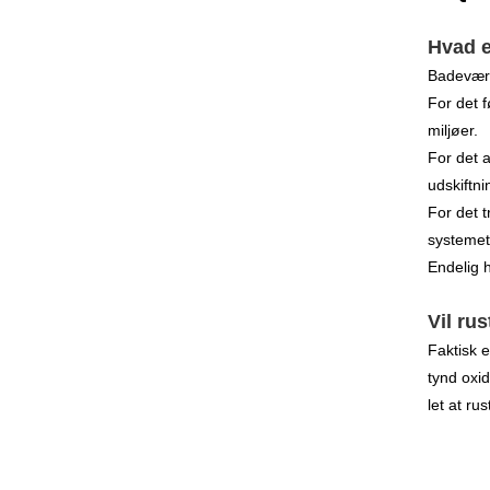
Hvad e
Badeværel
For det f
miljøer.
For det a
udskiftn
For det t
​​systemet
Endelig h
Vil rus
Faktisk e
tynd oxid
let at rus