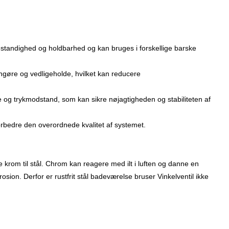
nsbestandighed og holdbarhed og kan bruges i forskellige barske
rengøre og vedligeholde, hvilket kan reducere
ne og trykmodstand, som kan sikre nøjagtigheden og stabiliteten af
forbedre den overordnede kvalitet af systemet.
gde krom til stål. Chrom kan reagere med ilt i luften og danne en
orrosion. Derfor er rustfrit stål badeværelse bruser Vinkelventil ikke