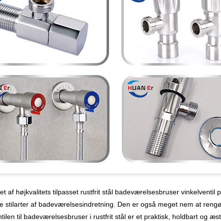
t af højkvalitets tilpasset rustfrit stål badeværelsesbruser vinkelven
ige stilarter af badeværelsesindretning. Den er også meget nem at reng
tilen til badeværelsesbruser i rustfrit stål er et praktisk, holdbart og æs