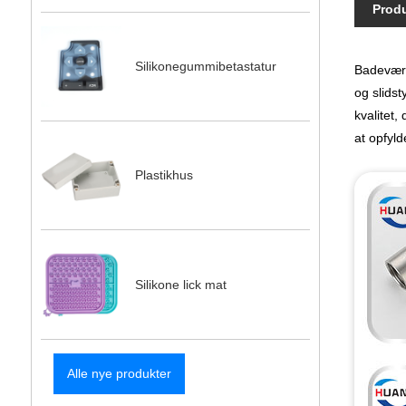
Produ
Silikonegummibetastatur
Badeværel
og slids
kvalitet
at opfyl
Plastikhus
Silikone lick mat
Alle nye produkter