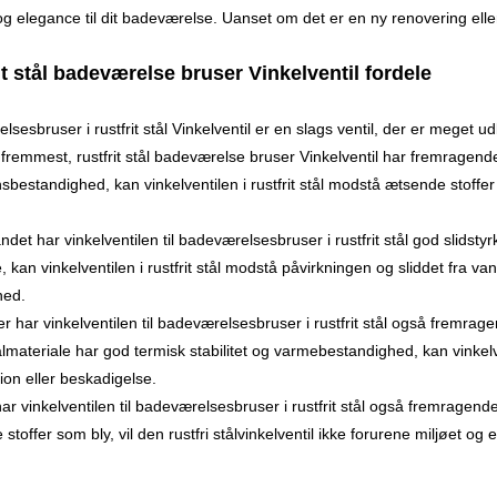
og elegance til dit badeværelse. Uanset om det er en ny renovering elle
it stål badeværelse bruser Vinkelventil fordele
sesbruser i rustfrit stål Vinkelventil er en slags ventil, der er mege
fremmest, rustfrit stål badeværelse bruser Vinkelventil har fremragende
sbestandighed, kan vinkelventilen i rustfrit stål modstå ætsende stoffer 
ndet har vinkelventilen til badeværelsesbruser i rustfrit stål god slidsty
e, kan vinkelventilen i rustfrit stål modstå påvirkningen og sliddet fra 
hed.
r har vinkelventilen til badeværelsesbruser i rustfrit stål også fremra
tålmateriale har god termisk stabilitet og varmebestandighed, kan vinkelv
ion eller beskadigelse.
ar vinkelventilen til badeværelsesbruser i rustfrit stål også fremragende
 stoffer som bly, vil den rustfri stålvinkelventil ikke forurene miljøet og e