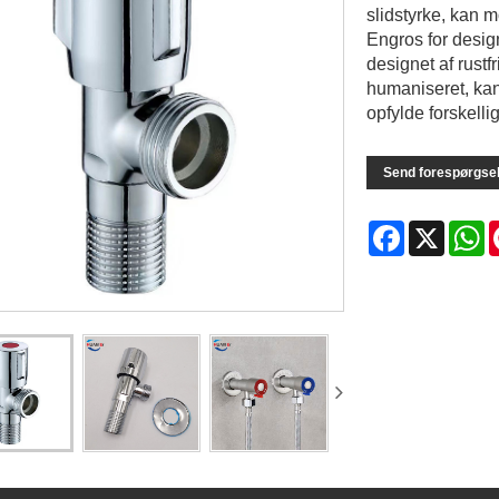
slidstyrke, kan 
Engros for design
designet af rustf
humaniseret, kan
opfylde forskell
Send forespørgse
Facebook
X
W