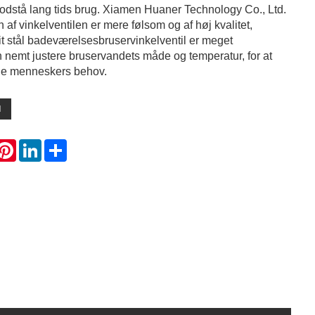
modstå lang tids brug. Xiamen Huaner Technology Co., Ltd.
 af vinkelventilen er mere følsom og af høj kvalitet,
rit stål badeværelsesbruservinkelventil er meget
 nemt justere bruservandets måde og temperatur, for at
ige menneskers behov.
l
hatsApp
Pinterest
LinkedIn
Share