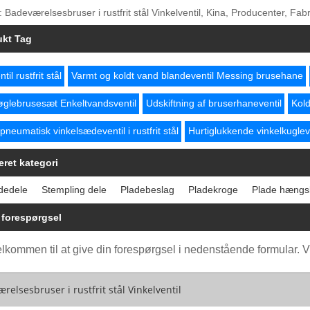
 Badeværelsesbruser i rustfrit stål Vinkelventil, Kina, Producenter, Fabr
ukt Tag
til rustfrit stål
Varmt og koldt vand blandeventil Messing brusehane
øglebrusesæt Enkeltvandsventil
Udskiftning af bruserhaneventil
Kold
pneumatisk vinkelsædeventil i rustfrit stål
Hurtiglukkende vinkelkuglev
eret kategori
dedele
Stempling dele
Pladebeslag
Pladekroge
Plade hængs
 forespørgsel
lkommen til at give din forespørgsel i nedenstående formular. Vi