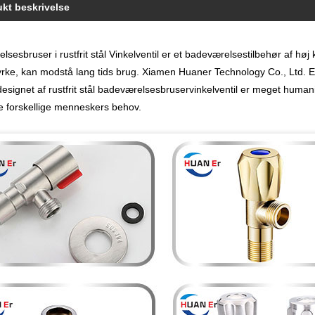
kt beskrivelse
sesbruser i rustfrit stål Vinkelventil er et badeværelsestilbehør af høj 
tyrke, kan modstå lang tids brug. Xiamen Huaner Technology Co., Ltd. En
, designet af rustfrit stål badeværelsesbruservinkelventil er meget hum
de forskellige menneskers behov.