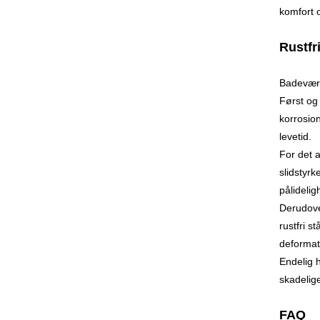
komfort 
Rustfr
Badeværel
Først og 
korrosion
levetid.
For det a
slidstyrk
pålidelig
Derudove
rustfri s
deformat
Endelig h
skadelige
FAQ