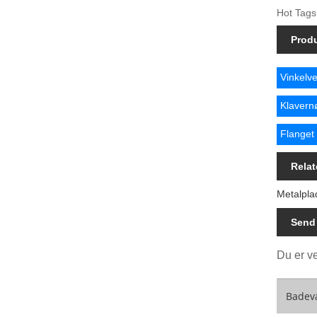
Hot Tags:
Prod
Vinkelven
Klavern
Flanget 
Relat
Metalpla
Send
Du er ve