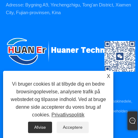
Adresse: Bygning A9, Yinchengzhigu, Tong'an District, Xiamen
City, Fujian-provinsen, Kina
X
Vi bruger cookies til at tilbyde dig en bedre
browsingoplevelse, analysere trafik på
webstedet og tilpasse indhold. Ved at bruge
Copyright © 2023 Xiamen Huaner Technology Co., Ltd - CNC-maskinedele,
denne side accepterer du vores brug af
CNC-bearbejdningsdele, trykstøbningsdele - Alle rettigheder forbeholdes.
cookies.
Privatlivspolitik
Links
Sitemap
RSS
XML
Privatlivspolitik
Afvise
Acceptere