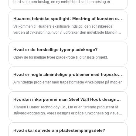
eftersalgsservice, lige fra
bord stole ben beslag, en ny møbel bord stol ben beslag er
produktbrugsvejledning, fejlfinding til teknisk
metalpladedele og tilbyder en ny måde for køkken, hjem, kontor,
badeværelse til OEM pladedele service.
support, vi er altid ved din side og sikrer, at
Huaners tekniske spotlight: Mestring af kunsten og videnskaben ved støbning
din oplevelse er problemfri.
Velkommen til Huaners eksklusive indsigt i den sofistikerede
verden af ​​trykstøbning, hvor vi udforsker den indviklede blanding
af håndværk og teknologisk innovation, der definerer vores tilgang
til præcisionsmetalfremstilling.
Hvad er de forskellige typer pladekroge?
Oplev de forskellige typer pladekroge til dit næste projekt.
Hvad er nogle almindelige problemer med trapezformede vinkelbøjler på møbler?
Almindelige problemer med trapezformede vinkelbøjler på møbler
Hvordan inkorporerer man Steel Wall Hook designs i din minimalistiske indretning?
Xiamen Huaner Technology Co., Ltd er en førende producent af
stålvægkrogdesign. Vores designs er både funktionelle og visuelt
tiltalende og kan tilpasses til at matche enhver indretning.
Hvad skal du vide om pladestemplingsdele?