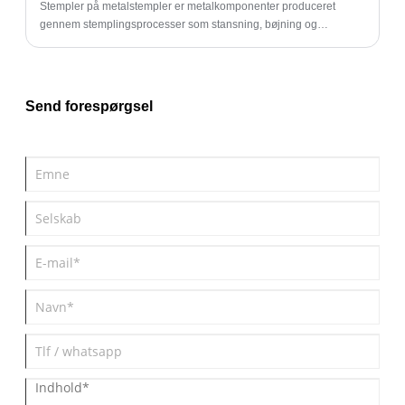
Stempler på metalstempler er metalkomponenter produceret
gennem stemplingsprocesser som stansning, bøjning og
dannelse. Disse dele er vidt brugt i forskellige brancher på grund
af deres præcision, holdbarhed og omkostningseffektivitet.
Send forespørgsel