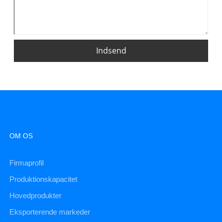
Indsend
OM OS
Firmaprofil
Produktionskapacitet
Hovedprodukter
Eksporterende markeder