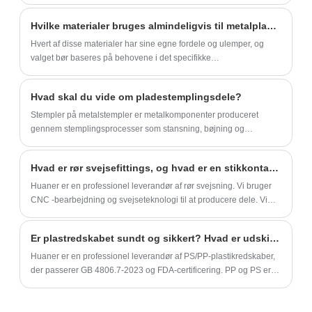
rustfrit stål af høj kvalitet, hvilket gør dem stærke og holdbare.
Hvilke materialer bruges almindeligvis til metalpladedele?
Hvert af disse materialer har sine egne fordele og ulemper, og
valget bør baseres på behovene i det specifikke
anvendelsesscenarie.
Hvad skal du vide om pladestemplingsdele?
Stempler på metalstempler er metalkomponenter produceret
gennem stemplingsprocesser som stansning, bøjning og
dannelse. Disse dele er vidt brugt i forskellige brancher på grund
af deres præcision, holdbarhed og omkostningseffektivitet.
Hvad er rør svejsefittings, og hvad er en stikkontakt, der bruges til?
Huaner er en professionel leverandør af rør svejsning. Vi bruger
CNC -bearbejdning og svejseteknologi til at producere dele. Vi
leverer socket -svejsesvejsesvejsesvejsning af forskellige
materialer og kvaliteter i henhold til kundebehov.
Er plastredskabet sundt og sikkert? Hvad er udskiftningen af plastbordsartikler?
Huaner er en professionel leverandør af PS/PP-plastikredskaber,
der passerer GB 4806.7-2023 og FDA-certificering. PP og PS er
sikker og pålidelig. Vi leverer også miljøvenlig PLA-biologisk
nedbrydeligt bordservice og bambusfiber high-end-serie.