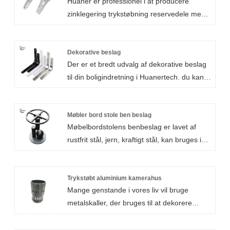
Huaner er professionel i at producere
zinklegering trykstøbning reservedele med
høj tolerance. Vores zinklegerede
trykstøbningsreservedele er almindeligt
anvendt i industrielle applikationer på grund
Dekorative beslag
Der er et bredt udvalg af dekorative beslag
af deres gunstige støbeegenskaber, som
til din boligindretning i Huanertech. du kan
omfatter: Høj densitet og høj duktilitet.
vælge stilarter og materialer efter dine krav,
eller lade vores designere designe et nyt
dekorativt hyldebeslag til dig, som giver dig
Møbler bord stole ben beslag
Møbelbordstolens benbeslag er lavet af
mulighed for at bruge de perfekte beslag og
rustfrit stål, jern, kraftigt stål, kan bruges i
gøre dit hjem dekoreret bedre at se.
spiseborde, konferenceborde, skriveborde
og sofaborde for at understrege den frie
moderne stil. Designet er enkelt og
Trykstøbt aluminium kamerahus
Mange genstande i vores liv vil bruge
atmosfærisk, enkelt og smukt, strukturen er
metalskaller, der bruges til at dekorere
enkel og fast, brug ikke en skrue.
produkter eller beskytte rollen som interne
Overfladebehandling ved hjælp af
dele, såsom mobiltelefoner, chassis,
højtemperatur bagemaling kan spille en