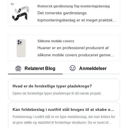
medicinsk udstyr, biler og andre områder
Romersk gardinstang Top monteringsbeslag
holdbar anti-ridse maling rolle.
Det romerske gardinstangs
kan se figuren af ​​metalskaller.
topmonteringsbeslag er et meget praktisk
Aluminiumslegering og rustfrit stål er
boligindretningstilbehør, som kan give stabil
almindelige materialer, der bruges til
støtte til gardinet og gøre gardinet
fremstilling af metalhuse,
smukkere. Stativet fra Xiamen Huaner
Silikone mobile covers
kamerahusmateriale af trykstøbt aluminium
Huaner er en professionel producent af
Technology Co., Ltd. er lavet af metal,
er lavet af aluminium, delene kan opdeles i:
silikone mobile covers produceret gennem
smukt designet og kan bruges med
fronthængseldæksel, glaslinse, kraftigt
komprimeringsstøbning.
forskellige stilarter af gardiner.
regntæt aluminiumshus, med
Relateret Blog
Anmeldelser
Silikonetelefonsager kan gennemgå
monteringsbeslag. Velegnet til indendørs og
forskellige overfladebehandlinger i henhold
udendørs CCTV, DVR, kameramontering,
til dine behov. MOQ for standard
let justerbar 360° og 90°.
Hvad er de forskellige typer pladekroge?
silikonetelefonsager er 5.000 stykker med
Oplev de forskellige typer pladekroge til dit næste projekt.
levering inden for 15 dage.
Kan foldebeslag i rustfrit stål bruges til at skabe et nedfældeligt arbejdsbord?
Foldebeslag i rustfrit stål er en type metalbeslag, der kan foldes for
at give støtte og stabilitet til forskellige strukturer. De er lavet af