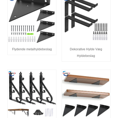
Flydende metalhyldebeslag
Dekorative Hylde Væg
Hyldebeslag