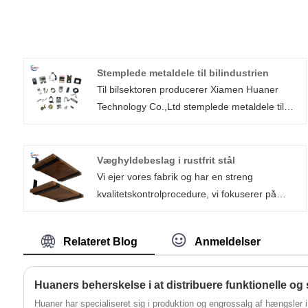
Stemplede metaldele til bilindustrien
Til bilsektoren producerer Xiamen Huaner
Technology Co.,Ltd stemplede metaldele til
bilindustrien. Vi har ændret os sammen med
bilindustrien gennem årene for at holde trit
med behovene for automotive stemplinger af
Væghyldebeslag i rustfrit stål
højere kvalitet, lavere omkostninger og kortere
Vi ejer vores fabrik og har en streng
leveringstider. Fra små elektroniske
kvalitetskontrolprocedure, vi fokuserer på
komponenter til mikro-enheder til
kvaliteten af ​​væghyldebeslagene i rustfrit stål,
karrosserikomponenter til biler, vi producerer
og vi bekymrer os om vores kunder. Køb
Relateret Blog
Anmeldelser
stemplingsdele. Vi er i stand til at forstå din
venligst med tillid og prøv selv at afslutte et
sektor og få mest muligt ud af vores
vidunderligt gør-det-selv-projekt! Vi har 20 års
fremstillingspartnerskab takket være vores
erfaring med design og produktion af
Huaners beherskelse i at distribuere funktionelle og 
brede erfaring, som gør os i stand til at
hardware til boligforbedring. Vi går altid efter
Huaner har specialiseret sig i produktion og engrossalg af hængsler