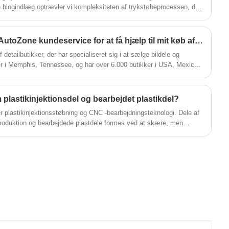
de blogindlæg optrævler vi kompleksiteten af ​​trykstøbeprocessen, der
d kendt for sin præcisionsteknik og ekspertise inden for
Hvordan kan jeg kontakte AutoZone kundeservice for at få hjælp til mit køb af reservedele?
etailbutikker, der har specialiseret sig i at sælge bildele og
er i Memphis, Tennessee, og har over 6.000 butikker i USA, Mexico
 plastikinjektionsdel og bearbejdet plastikdel?
er plastikinjektionsstøbning og CNC -bearbejdningsteknologi. Dele af
eproduktion og bearbejdede plastdele formes ved at skære, men
re.