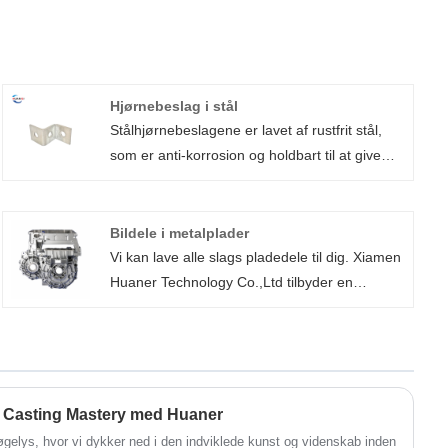
Hjørnebeslag i stål
Stålhjørnebeslagene er lavet af rustfrit stål,
som er anti-korrosion og holdbart til at give
stærk støtte og kan modstå virkningerne af
daglig brug og miljømæssige faktorer.
Stålforbindelsesbeslagene kan bruges til en
Bildele i metalplader
række forskellige møbler og hardwaretilbehør,
Vi kan lave alle slags pladedele til dig. Xiamen
egnet til møbelproduktion, dekoration, gør-
Huaner Technology Co.,Ltd tilbyder en
det-selv-projekter og andre scenarier for at
omkostningseffektiv og on-demand løsning
opfylde dine behov inden for forskellige
plademetaltjenester til dine krav. Vores
områder.
pladefremstillingstjenester spænder fra
lavvolumen prototype til højvolumenproduktion
med betydelige omkostningsbesparelser.
e Casting Mastery med Huaner
gelys, hvor vi dykker ned i den indviklede kunst og videnskab inden