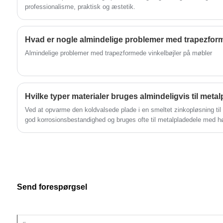
producere de stemplede metaldele til
skabelse og nye udfordringer.
professionalisme, praktisk og æstetik.
bilindustrien, som du har brug for.
Almindelige problemer med trapezformede vinkelbøjler på møbler
Hvilke typer materialer bruges almindeligvis til meta
Ved at opvarme den koldvalsede plade i en smeltet zinkopløsning til 
god korrosionsbestandighed og bruges ofte til metalpladedele med hø
Send forespørgsel