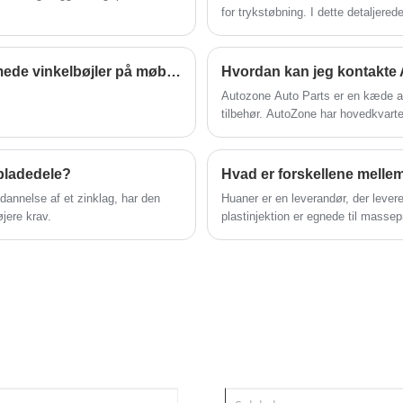
anvendelser omfatter sammenklappelige
for trykstøbning. I dette detaljere
anvendes af Huaner - en virksomhe
spiseborde i køkkener, sammenklappelige
metalfremstilling.
arbejdsborde i garager, justerbare hylder på
Hvad er nogle almindelige problemer med trapezformede vinkelbøjler på møbler?
altaner og en række midlertidige bordplader.
Autozone Auto Parts er en kæde af d
tilbehør. AutoZone har hovedkvart
og Brasilien.
lpladedele?
Hvad er forskellene mellem
dannelse af et zinklag, har den
Huaner er en leverandør, der lever
jere krav.
plastinjektion er egnede til mass
omkostningerne pr. Stykke er høje