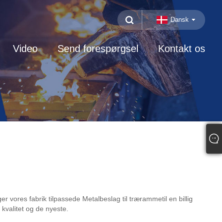
Dansk
Video
Send forespørgsel
Kontakt os
vores fabrik tilpassede Metalbeslag til trærammetil en billig
 kvalitet og de nyeste.