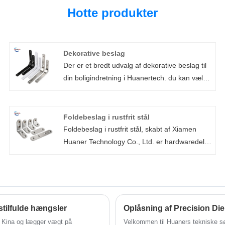
Hotte produkter
Dekorative beslag
Der er et bredt udvalg af dekorative beslag til
din boligindretning i Huanertech. du kan vælge
stilarter og materialer efter dine krav, eller lade
vores designere designe et nyt dekorativt
hyldebeslag til dig, som giver dig mulighed for
Foldebeslag i rustfrit stål
at bruge de perfekte beslag og gøre dit hjem
Foldebeslag i rustfrit stål, skabt af Xiamen
dekoreret bedre at se.
Huaner Technology Co., Ltd. er hardwaredele
af høj kvalitet lavet af førsteklasses rustfrit
stålmaterialer for overlegen
korrosionsbestandighed og holdbarhed. Disse
beslag er meget udbredt i en række
applikationer, hvor midlertidig støtte og
stilfulde hængsler
Oplåsning af Precision Di
pladsoptimering er påkrævet. Typiske
 i Kina og lægger vægt på
Velkommen til Huaners tekniske sø