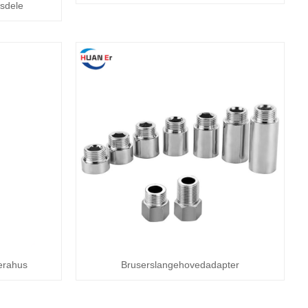
gsdele
erahus
Bruserslangehovedadapter