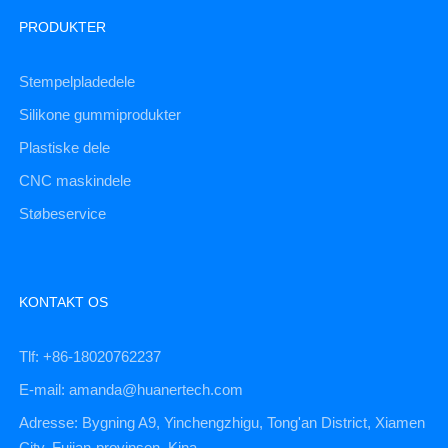
PRODUKTER
Stempelpladedele
Silikone gummiprodukter
Plastiske dele
CNC maskindele
Støbeservice
KONTAKT OS
Tlf: +86-18020762237
E-mail: amanda@huanertech.com
Adresse: Bygning A9, Yinchengzhigu, Tong'an District, Xiamen
City, Fujian-provinsen, Kina