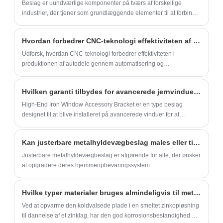
hardwaremarked?
Beslag er uundværlige komponenter på tværs af forskellige
industrier, der tjener som grundlæggende elementer til at forbinde,
understøtte og montere forskellige dele.
Hvordan forbedrer CNC-teknologi effektiviteten af ​​produktion af autodele?
Udforsk, hvordan CNC-teknologi forbedrer effektiviteten i
produktionen af ​​autodele gennem automatisering og
præcisionsteknik.
Hvilken garanti tilbydes for avancerede jernvinduestilbehørsbeslag?
High-End Iron Window Accessory Bracket er en type beslag
designet til at blive installeret på avancerede vinduer for at
forbedre både deres æstetik og funktionalitet.
Kan justerbare metalhyldevægbeslag males eller tilpasses?
Justerbare metalhyldevægbeslag er afgørende for alle, der ønsker
at opgradere deres hjemmeopbevaringssystem.
Hvilke typer materialer bruges almindeligvis til metalpladedele?
Ved at opvarme den koldvalsede plade i en smeltet zinkopløsning
til dannelse af et zinklag, har den god korrosionsbestandighed og