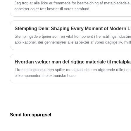
på kundebehov og leverer fleksible
Jeg tror, ​​at alle ikke er fremmede for bearbejdning af metalpladedele, 
tilpasningstjenester til at imødekomme
aspekter og er tæt knyttet til vores samfund.
kravene på forskellige markeder.
Stempling Dele: Shaping Every Moment of Modern Li
Stemplingsdele tjener som en vital komponent i fremstillingsindustrie
applikationer, der gennemsyrer alle aspekter af vores daglige liv, hvil
bekvemmelighed.
Hvordan vælger man det rigtige materiale til metalpl
I fremstillingsindustrien spiller metalpladedele en afgørende rolle i e
bilkomponenter til elektroniske huse.
Send forespørgsel