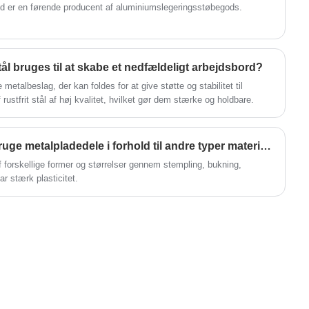
d er en førende producent af aluminiumslegeringsstøbegods.
stål bruges til at skabe et nedfældeligt arbejdsbord?
e metalbeslag, der kan foldes for at give støtte og stabilitet til
f rustfrit stål af høj kvalitet, hvilket gør dem stærke og holdbare.
Hvad er fordelene ved at bruge metalpladedele i forhold til andre typer materialer?
f forskellige former og størrelser gennem stempling, bukning,
 stærk plasticitet‌.