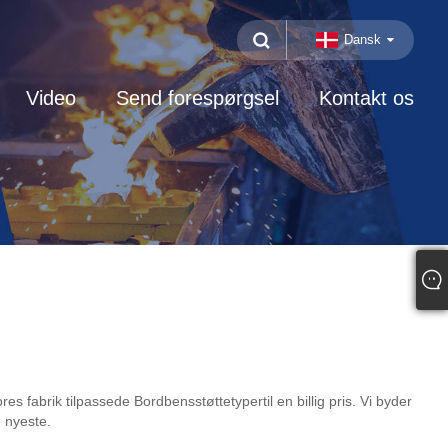
Dansk
Video
Send forespørgsel
Kontakt os
fabrik tilpassede Bordbensstøttetypertil en billig pris. Vi byder
e nyeste.