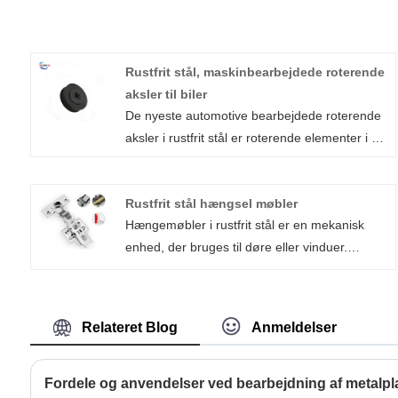
Rustfrit stål, maskinbearbejdede roterende
aksler til biler
De nyeste automotive bearbejdede roterende
aksler i rustfrit stål er roterende elementer i en
maskine, der bruges til at overføre strøm
mellem to komponenter. De er normalt
Rustfrit stål hængsel møbler
kombineret med lejer, aksler og dyvelstifter.
Hængemøbler i rustfrit stål er en mekanisk
De højkvalitets rustfrit stål bearbejdede
enhed, der bruges til døre eller vinduer.
roterende aksler fra Xiamen Huaner
Double Spring Hængsel fremstillet af Xiamen
Technology Co., Ltd. bruges hovedsageligt til
Huaner Technology Co., Ltd. er vidt brugt i
biler, motorcykler, gravemaskiner og andre
kommercielle bygninger, offentlige faciliteter
lokomotiver, som kan opnå jævn og høj
Relateret Blog
Anmeldelser
og familiehuse, da det er lavet af materialer
nøjagtighed i brugen af ​​maskiner.
med høj styrke for at sikre en lang levetid
under hyppig brug. I mellemtiden fokuserer vi
Fordele og anvendelser ved bearbejdning af metalpl