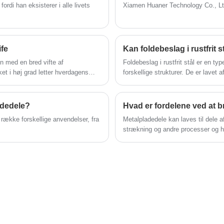
sikre en lang levetid ved hyppig brug. I
fordi han eksisterer i alle livets
Xiamen Huaner Technology Co., Lt
mellemtiden fokuserer vi på kundernes behov
og tilbyder fleksible tilpasningstjenester for at
imødekomme kravene fra forskellige
fe
Kan foldebeslag i rustfrit 
markeder.
n med en bred vifte af
Foldebeslag i rustfrit stål er en typ
ket i høj grad letter hverdagens
forskellige strukturer. De er lavet a
adedele?
n række forskellige anvendelser, fra
Metalpladedele kan laves til dele a
strækning og andre processer og har