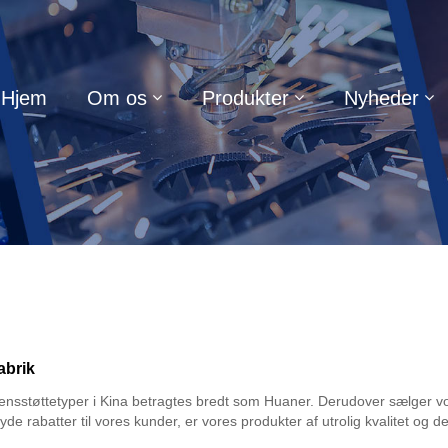
Hjem
Om os
Produkter
Nyheder
abrik
støttetyper i Kina betragtes bredt som Huaner. Derudover sælger vores 
e rabatter til vores kunder, er vores produkter af utrolig kvalitet og d