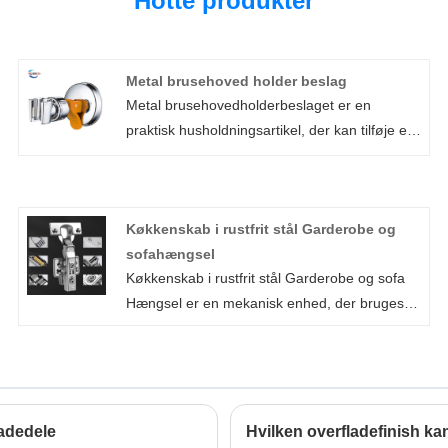
Hotte produkter
Metal brusehoved holder beslag
Metal brusehovedholderbeslaget er en
praktisk husholdningsartikel, der kan tilføje et
pænt og smukt look til badeværelset. Stativet
lavet af Xiamen Huaner Technology Co., Ltd.
sikrer, at brusehovedet er solidt fastgjort til
Køkkenskab i rustfrit stål Garderobe og
væggen, hvilket giver en jævn strøm af vand
sofahængsel
og gør badeværelset mere behageligt og
Køkkenskab i rustfrit stål Garderobe og sofa
behageligt.
Hængsel er en mekanisk enhed, der bruges til
døre eller vinduer. Dobbelt fjederhængsel
fremstillet af Xiamen Huaner Technology Co.,
Ltd. bruges i vid udstrækning i kommercielle
bygninger, offentlige faciliteter og familiehuse,
da det er lavet af højstyrke materialer for at
adedele
Hvilken overfladefinish k