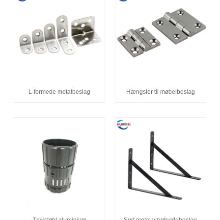
L-formede metalbeslag
Hængsler til møbelbeslag
Trykstøbt aluminium
Sort metal væghyldebeslag