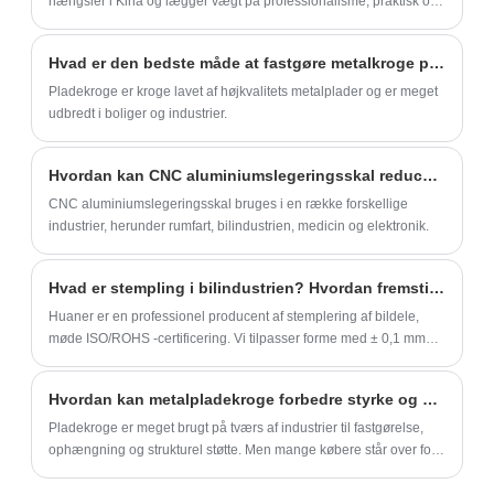
hængsler i Kina og lægger vægt på professionalisme, praktisk og
Denne artikel vil introducere fordele og ulemper ved klassiske
æstetik.
CNC-bearbejdningsdele.
Hvad er den bedste måde at fastgøre metalkroge på?
Pladekroge er kroge lavet af højkvalitets metalplader og er meget
udbredt i boliger og industrier.
Hvordan kan CNC aluminiumslegeringsskal reducere omkostningerne ved fremstilling?
CNC aluminiumslegeringsskal bruges i en række forskellige
industrier, herunder rumfart, bilindustrien, medicin og elektronik.
Hvad er stempling i bilindustrien? Hvordan fremstilles stempling af bildele?
Huaner er en professionel producent af stemplering af bildele,
møde ISO/ROHS -certificering. Vi tilpasser forme med ± 0,1 mm
nøjagtighed og tilbyder OEM/ODM -service og kan imødekomme
tilpasningsbehovene hos forskellige bildele.
Hvordan kan metalpladekroge forbedre styrke og effektivitet i industrielle applikationer?
Pladekroge er meget brugt på tværs af industrier til fastgørelse,
ophængning og strukturel støtte. Men mange købere står over for
udfordringer såsom utilstrækkelig belastningskapacitet,