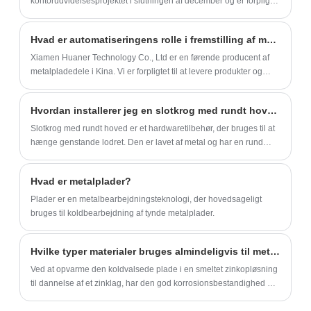
kontorudvidelsesprojektet i slutningen af ​​december og er forpligtet
til at skabe et fuldt funktionelt og veludstyret kontormiljø.
Hvad er automatiseringens rolle i fremstilling af metalpladedele?
Xiamen Huaner Technology Co., Ltd er en førende producent af
metalpladedele i Kina. Vi er forpligtet til at levere produkter og
tjenester af høj kvalitet til vores kunder over hele verden.
Hvordan installerer jeg en slotkrog med rundt hoved korrekt?
Slotkrog med rundt hoved er et hardwaretilbehør, der bruges til at
hænge genstande lodret. Den er lavet af metal og har en rund
spids, der hjælper med nem indsættelse i et hul.
Hvad er metalplader?
‌Plader er en metalbearbejdningsteknologi, der hovedsageligt
bruges til koldbearbejdning af tynde metalplader.
Hvilke typer materialer bruges almindeligvis til metalpladedele?
Ved at opvarme den koldvalsede plade i en smeltet zinkopløsning
til dannelse af et zinklag, har den god korrosionsbestandighed og
bruges ofte til metalpladedele med højere krav.