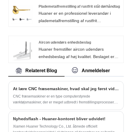
24/7, klar til hurtigt at svare på dine
Plademetalfremstilling af rustfrit stål dørhåndtag
bekvemme.
Huaner er en professionel leverandør i
forespørgsler og give professionel
plademetalfremstilling af rustfrit
rådgivning og løsninger. Vi lover at støtte dit
ståldørhåndtag. Vi kan tilpasse alle typer
projekts succes med vores produkter af høj
plademetalfremstilling af rustfrit
kvalitet og opmærksomme tjenester, der
stålindgangsdør hardware. Vores
Aircon udendørs enhedsbeslag
skaber en lys fremtid sammen. Kontakt os
Huaner fremstiller aircon udendørs
plademetalfremstillingstjenester spænder
nu og lad Huaner blive din betroede partner
enhedsbeslag af høj kvalitet. Beslaget er
fra prototype med lavt volumen til
inden for fremstilling af CNC
lavet af stålplade og kan bære en belastning
produktionskørsler med høj volumen med
aluminiumslegeringer!
Relateret Blog
Anmeldelser
på 250 kg. Overfladen er beskyttet af
betydelige omkostningsbesparelser.
galvaniseringspolyesterpulverbelægning,
som er rustbeskyttet, korrosionssikker og
At lære CNC fræsemaskiner, hvad skal jeg først vide?
vejrbestandig. Vi leverer
CNC fræsemaskiner er en type computerstyrede
standardmodeltilpasning og personlig
værktøjsmaskiner, der er meget udbredt i fremstillingsprocesser.
tilpasning (størrelse, farve, logo).
Den grundlæggende viden om CNC fræsemaskiner omfatter
forståelse af følgende begreber:
Nyhedsflash - Huaner-kontoret bliver udvidet!
Xiamen Huaner Technology Co., Ltd. åbnede officielt