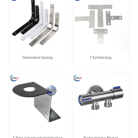
Dekorative beslag
T formbeslag
Z Type Vægmonteringsbeslag
Badeværelse Bruser