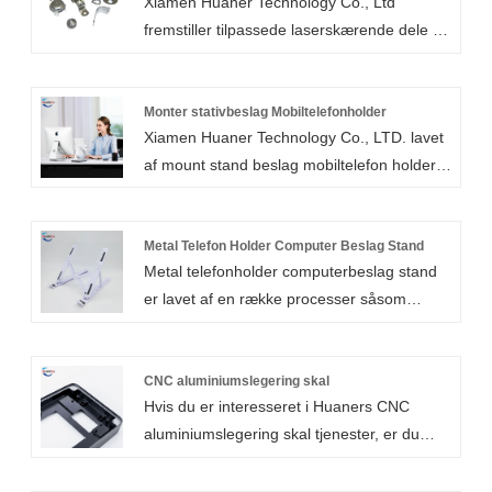
Xiamen Huaner Technology Co., Ltd
fremstiller tilpassede laserskærende dele af
metalplader i alle slags metalmaterialer,
herunder stål, rustfrit stål, aluminium,
messing, bronzekobber og så videre.
Monter stativbeslag Mobiltelefonholder
Xiamen Huaner Technology Co., LTD. lavet
af mount stand beslag mobiltelefon holder
er et slidstærkt og robust beslag lavet af
metalmaterialer. Mobiltelefonholderen med
monteringsstativ er normalt velegnet til
Metal Telefon Holder Computer Beslag Stand
Metal telefonholder computerbeslag stand
kontorer, familier, læring og andre miljøer,
er lavet af en række processer såsom
og dens højkvalitets og smukke udseende
stempling, svejsning, bøjning og så videre.
kan forbedre rummets tekstur, mens den
Xiamen Huaner Technology Co., LTD., i
praktiske funktion bedre kan imødekomme
gang med fremstilling af
CNC aluminiumslegering skal
brugernes behov i processen af at bruge
Hvis du er interesseret i Huaners CNC
metaltelefonholdere til computerbeslag, er
mobiltelefoner.
aluminiumslegering skal tjenester, er du
råmaterialerne laserskåret og derefter
velkommen til at kontakte os til enhver tid.
udstanset, trimmet, malet og andre
Vores kundeserviceteam er på standby
processer gør produkterne smukke og