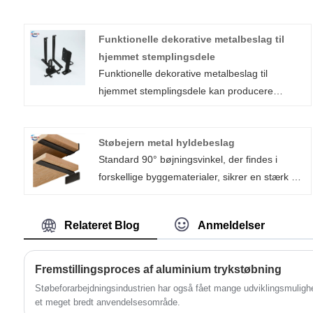
Funktionelle dekorative metalbeslag til
hjemmet stemplingsdele
Funktionelle dekorative metalbeslag til
hjemmet stemplingsdele kan producere
forskellige typer beslag. Disse moderne
hyldebeslag kan installeres overalt, hvor der
Støbejern metal hyldebeslag
er behov for opbevaring. Der er forskellige
Standard 90° bøjningsvinkel, der findes i
farver, overfladebehandling passer til enhver
forskellige byggematerialer, sikrer en stærk og
indretning og kan bruges i ethvert miljø,
holdbar struktur, der giver optimal stabilitet og
herunder detailudstilling, køkken, bad, kontor,
modstandsdygtighed over for bøjning.
vaskerum eller garage. Beslagets design giver
Relateret Blog
Anmeldelser
Støbejerns metalhyldebeslag er velegnede til
støtte i overkanten og nedenunder.
en bred vifte af anvendelser, herunder træ-,
gips- og betonvægge.
Fremstillingsproces af aluminium trykstøbning
Støbeforarbejdningsindustrien har også fået mange udviklingsmuligh
et meget bredt anvendelsesområde.