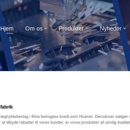
Hjem
Om os
Produkter
Nyheder
fabrik
ghyldebeslag i Kina betragtes bredt som Huaner. Derudover sælger vore
 tilbyde rabatter til vores kunder, er vores produkter af utrolig kvalite