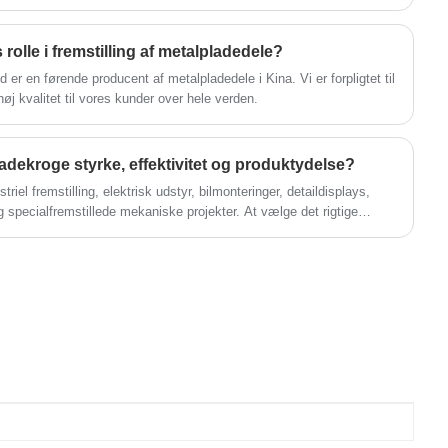
olle i fremstilling af metalpladedele?
r en førende producent af metalpladedele i Kina. Vi er forpligtet til
høj kvalitet til vores kunder over hele verden.
dekroge styrke, effektivitet og produktydelse?
riel fremstilling, elektrisk udstyr, bilmonteringer, detaildisplays,
pecialfremstillede mekaniske projekter. At vælge det rigtige
e kapacitet, installationseffektiviteten, korrosionsbestandigheden
ighed markant. Denne artikel undersøger, hvordan metalpladekroge
illingsmetoder, applikationer, og hvordan virksomheder kan vælge den
igtet ydeevne.