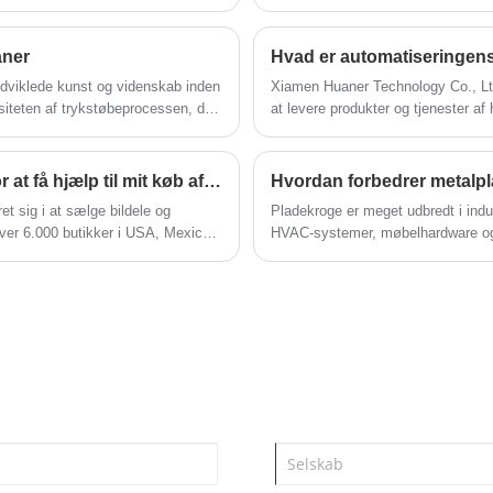
tilføjer ikke kun et dekorativt touch, men øger
også stabiliteten af ​​emnet, hvilket gør dem
aner
Hvad er automatiseringens r
ideelle til organisering og udstilling.
ndviklede kunst og videnskab inden
Xiamen Huaner Technology Co., Ltd e
iteten af ​​trykstøbeprocessen, der
at levere produkter og tjenester af 
g ekspertise inden for
Hvordan kan jeg kontakte AutoZone kundeservice for at få hjælp til mit køb af reservedele?
Hvordan forbedrer metalpla
et sig i at sælge bildele og
Pladekroge er meget udbredt i indust
ver 6.000 butikker i USA, Mexico
HVAC-systemer, møbelhardware og s
krogdesign kan forbedre den bærend
og den overordnede produktpålidel
fungerer, deres materialer, fremst
ideelle tilpassede løsning til langs