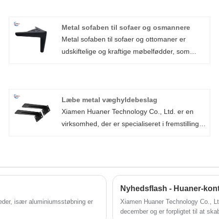
Metal sofaben til sofaer og osmannere
Metal sofaben til sofaer og ottomaner er
udskiftelige og kraftige møbelfødder, som
oprindeligt er designet af vores firma, lavet af
råvarer af høj kvalitet og udsøgt håndværk.
Med humaniseret design er funktionen og
Læbe metal væghyldebeslag
brugen af ​​støtten blevet udvidet, og spiller
Xiamen Huaner Technology Co., Ltd. er en
rollen som at hæve sofaens højde eller ændre
virksomhed, der er specialiseret i fremstilling
sofabenene.
af højkvalitets metalpladebeslag, hvoraf Lip
Metal Wall Shelf Brackets er højt anset for
deres overlegne holdbarhed og moderne
design. Disse væghyldebeslag har et rent
design, høj bæreevne og er nemme at
Nyhedsflash - Huaner-konto
installere til en række forskellige hjemme- og
eder, især aluminiumsstøbning er
Xiamen Huaner Technology Co., Ltd. 
kommercielle miljøer. De unikke læbekanter
december og er forpligtet til at ska