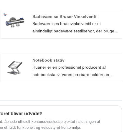
Badeværelse Bruser Vinkelventil
Badeværelses brusevinkelventil er et
almindeligt badeværelsestilbehør, der bruges
til at styre vandstrømmen fra bruseren.
Hjørneventilproducenter til badeværelser fra
Xiamen Huaner Technology er normalt lavet af
Notebook stativ
metalmaterialer som kobber eller rustfrit stål
Huaner er en professionel producent af
og fås i forskellige farver og størrelser. Det
notebookstativ. Vores bærbare holdere er
letter ikke kun vores dagligdag, men giver
lavet af højkvalitets metalplader ved hjælp af
også garanti for komforten og sikkerheden på
stemplingsteknologi. Vores fabrik kan
badeværelset.
producere mere end 500.000 enheder om
måneden. Vi tilbyder også tilpasningstjenester.
ret bliver udvidet!
åbnede officielt kontorudvidelsesprojektet i slutningen af ​​
be et fuldt funktionelt og veludstyret kontormiljø.