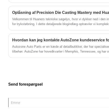
Oplåsning af Precision Die Casting Mastery med Hu
Velkommen til Huaners tekniske søgelys, hvor vi dykker ned i den i
for trykstøbning. I dette detaljerede blogindlæg optrævler vi kompleks
anvendes af Huaner - en virksomhed kendt for sin præcisionsteknik o
metalfremstilling.
Autozone Auto Parts er en kæde af detailbutikker, der har specialiser
tilbehør. AutoZone har hovedkvarter i Memphis, Tennessee, og har o
og Brasilien.
Send forespørgsel