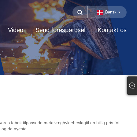
Dansk
Video
Send forespørgsel
Kontakt os
s fabrik tilpassede metalvæghyldebeslagtil en billig pris. Vi
t og de nyeste.