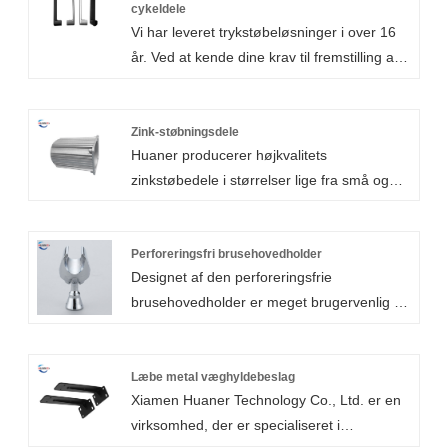
cykeldele
Vi har leveret trykstøbeløsninger i over 16
år. Ved at kende dine krav til fremstilling af
dele af aluminiumslegeringer udviklede vi et
bredt udvalg af trykstøbte
aluminiumsmotorcykel- og cykeldele
Zink-støbningsdele
Huaner producerer højkvalitets
zinkstøbedele i størrelser lige fra små og
lette til store og tunge. Vi tilbyder en række
forskellige overfladebehandlinger til
zinkstøbningsdele, herunder pulverlakering,
Perforeringsfri brusehovedholder
Designet af den perforeringsfrie
sandblæsning, forkromning og blank
brusehovedholder er meget brugervenlig og
polering. Bilindustrien, mad og drikkevarer,
kan justeres efter forskellige behov for at
maskiner, VVS, kunstvanding, minedrift,
tilpasse brusehovedets forskellige højder.
petrokemiske, elektriske, energi-, rumfarts-,
Huaner Technology Co., LTD., fabrikken til
Læbe metal væghyldebeslag
ubåds- og andre industrier kan alle drage
Xiamen Huaner Technology Co., Ltd. er en
brusehovedbeslag, med god bæreevne og
fordel af vores zinkstøbningstjenester.
virksomhed, der er specialiseret i
stabilitet, kan støtte brusehovedet solidt og