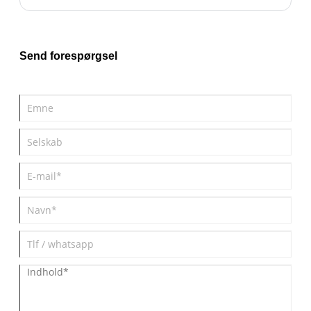
injektionsstøbningstjenester. Vi leverer også brugerdefinerede
tjenester. Hvis du er interesseret i vores produkter, bedes du
kontakte os.
Send forespørgsel