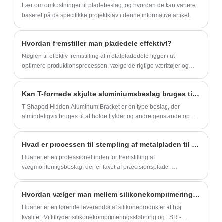
teknologi.
Lær om omkostninger til pladebeslag, og hvordan de kan variere
baseret på de specifikke projektkrav i denne informative artikel.
Hvordan fremstiller man pladedele effektivt?
Nøglen til effektiv fremstilling af metalpladedele ligger i at
optimere produktionsprocessen, vælge de rigtige værktøjer og
materialer og være opmærksom på detaljedesign.
Kan T-formede skjulte aluminiumsbeslag bruges til udendørs applikationer?
T Shaped Hidden Aluminum Bracket er en type beslag, der
almindeligvis bruges til at holde hylder og andre genstande op på
vægge uden synlige beslag.
Hvad er processen til stempling af metalpladen til vægmonteringsbeslagene?
Huaner er en professionel inden for fremstilling af
vægmonteringsbeslag, der er lavet af præcisionsplade -
stemplingsproces og metalmateriale af høj kvalitet. Supportbeslag
kan bruges i butik, badeværelse, hotel og så videre.
Hvordan vælger man mellem silikonekomprimeringsstøbning og LSR -støbningsteknikker?
Huaner er en førende leverandør af silikoneprodukter af høj
kvalitet. Vi tilbyder silikonekomprimeringsstøbning og LSR -