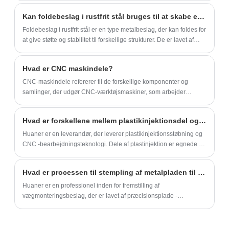
CNC-bearbejdningsdele.
design ofte kreativt udtryk og rumlig æstetik for designere. I
Kan foldebeslag i rustfrit stål bruges til at skabe et nedfældeligt arbejdsbord?
modsætning hertil er det innovative T Shaped Hidden Aluminium
Bracket efterhånden et yndet valg blandt designere og arkitekter.
Foldebeslag i rustfrit stål er en type metalbeslag, der kan foldes for
at give støtte og stabilitet til forskellige strukturer. De er lavet af
rustfrit stål af høj kvalitet, hvilket gør dem stærke og holdbare.
Hvad er CNC maskindele?
​CNC-maskindele‌ refererer til de forskellige komponenter og
samlinger, der udgør CNC-værktøjsmaskiner, som arbejder
sammen for at realisere de automatiserede behandlingsfunktioner
af værktøjsmaskiner.
Hvad er forskellene mellem plastikinjektionsdel og bearbejdet plastikdel?
Huaner er en leverandør, der leverer plastikinjektionsstøbning og
CNC -bearbejdningsteknologi. Dele af plastinjektion er egnede til
masseproduktion og bearbejdede plastdele formes ved at skære,
men omkostningerne pr. Stykke er højere.
Hvad er processen til stempling af metalpladen til vægmonteringsbeslagene?
Huaner er en professionel inden for fremstilling af
vægmonteringsbeslag, der er lavet af præcisionsplade -
stemplingsproces og metalmateriale af høj kvalitet. Supportbeslag
kan bruges i butik, badeværelse, hotel og så videre.