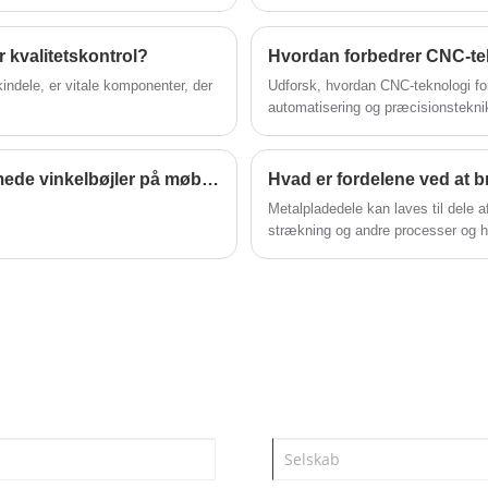
hvilket sikrer stabil drift og høj ydeevne af
systemet.
 kvalitetskontrol?
Hvordan forbedrer CNC-tekn
dele, er vitale komponenter, der
Udforsk, hvordan CNC-teknologi forb
automatisering og præcisionstekni
Hvad er nogle almindelige problemer med trapezformede vinkelbøjler på møbler?
Metalpladedele kan laves til dele a
strækning og andre processer og har