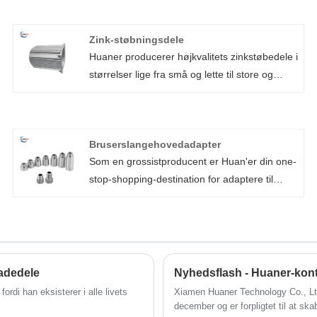
Zink-støbningsdele
Huaner producerer højkvalitets zinkstøbedele i
størrelser lige fra små og lette til store og
tunge. Vi tilbyder en række forskellige
overfladebehandlinger til zinkstøbningsdele,
herunder pulverlakering, sandblæsning,
Bruserslangehovedadapter
forkromning og blank polering. Bilindustrien,
Som en grossistproducent er Huan'er din one-
mad og drikkevarer, maskiner, VVS,
stop-shopping-destination for adaptere til
kunstvanding, minedrift, petrokemiske,
bruseslangehoved af høj kvalitet. Vores team
elektriske, energi-, rumfarts-, ubåds- og andre
har omhyggeligt designet disse adaptere til at
industrier kan alle drage fordel af vores
være både strukturelt stabile og justerbart
zinkstøbningstjenester.
fleksible, i stand til at imødekomme en lang
række forskellige design- og installationskrav.
adedele
Nyhedsflash - Huaner-konto
Derfor er bruseslangehovedadapterstykker
fordi han eksisterer i alle livets
Xiamen Huaner Technology Co., Ltd. 
uundværlige komponenter i VVS-systemer,
december og er forpligtet til at ska