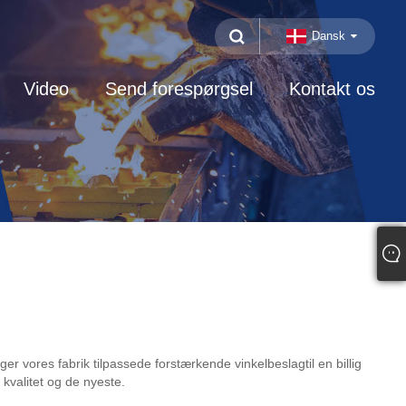
Dansk
Video
Send forespørgsel
Kontakt os
vores fabrik tilpassede forstærkende vinkelbeslagtil en billig
 kvalitet og de nyeste.