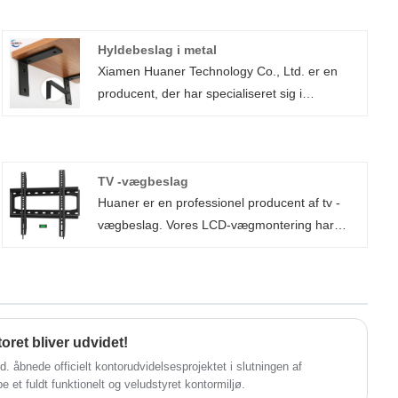
Hyldebeslag i metal
Xiamen Huaner Technology Co., Ltd. er en
producent, der har specialiseret sig i
metalhyldebeslag til reolenhed For at sikre
den største sikkerhed, funktionalitet og
fleksibilitet tilbyder dette innovative design en
TV -vægbeslag
yderst robust og pålidelig platform til
Huaner er en professionel producent af tv -
forskellige genstande. Fremstillet af
vægbeslag. Vores LCD-vægmontering har
højstyrkestål, væsentligt tykkere end
forstærkede koldvalsede stålplader til
almindelige beslag. Metalhyldebeslagene til
udstyrsikkerhed. Ved hjælp af 200-ton
reolen udviser forbedret bæreevne og
kontinuerlig die-stamping producerer vi 3.000
enestående holdbarhed. Den sorte
stykker dagligt. Vores tv-monteringsbeslag kan
elektroforetiske belægning giver enestående
bruges til montering af digital skiltning,
korrosionsbestandighed og holdbarhed. Ved
ret bliver udvidet!
informationskiosker, selvbetjeningsterminaler
at supplere disse funktioner, omfattende
åbnede officielt kontorudvidelsesprojektet i slutningen af ​​
og medicinsk udstyr. Vi tilbyder OEM/ODM -
installationsinstruktioner og højkvalitets
be et fuldt funktionelt og veludstyret kontormiljø.