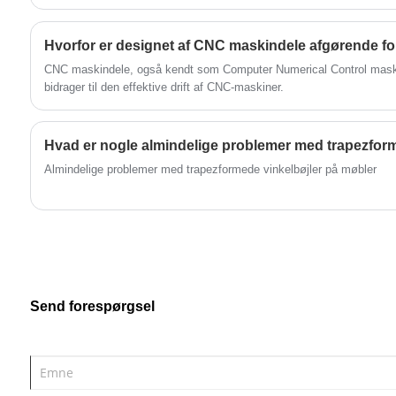
pålidelig bordplade, der giver brugerne
mulighed for nemt at udfolde eller trække
Hvorfor er designet af CNC maskindele afgørende for
bordet tilbage til enhver tid, hvilket sparer
CNC maskindele, også kendt som Computer Numerical Control maskin
plads. Uanset om det er et hjem, kontor,
bidrager til den effektive drift af CNC-maskiner.
erhvervslokale osv., passer dette produkt
perfekt ind i designet af borde og stole.
Almindelige problemer med trapezformede vinkelbøjler på møbler
Send forespørgsel