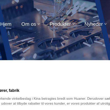
Hjem
Om os
Produkter
Nyheder
rer, fabrik
ende vinkelbeslag i Kina betragtes bredt som Huaner. Derudover sælger 
dover at tilbyde rabatter til vores kunder, er vores produkter af utrolig