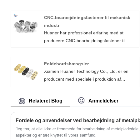
CNC-bearbejdningsfastener til mekanisk
industri
Huaner har professionel erfaring med at
producere CNC-bearbejdningsfastener til
mekanisk industri i mere end 16 år.
Fastgørelseselementer er en slags mekaniske
Foldebordshængsler
dele, der forbinder eller fastgør to eller flere
Xiamen Huaner Technology Co., Ltd. er en
genstande sammen mekanisk, som kan
producent med speciale i produktion af
bruges i vid udstrækning i forskellige
foldebordshængsler med avanceret
industrier, herunder energi, elektronik,
produktionsudstyr og teknisk team til at levere
elektriske, mekaniske, kemiske, metallurgi,
Relateret Blog
Anmeldelser
skræddersyede løsninger til at imødekomme
skimmel, hydrauliske og andre industrier. I
forskellige behov. Vores foldebordshængsler
forskellige maskiner eller udstyr kan du se et
er lavet af materialer af høj kvalitet, der er
bredt udvalg af cnc-bearbejdede
Fordele og anvendelser ved bearbejdning af metalpl
holdbare og modstandsdygtige over for rust.
fastgørelseselementer.
Jeg tror, ​​at alle ikke er fremmede for bearbejdning af metalpladedele, 
Dets omhyggelige design sikrer en solid og
aspekter og er tæt knyttet til vores samfund.